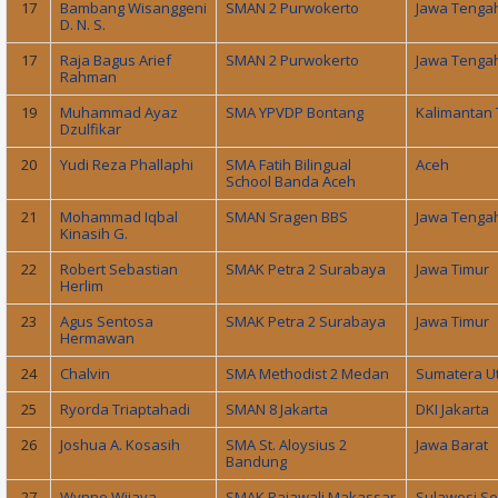
17
Bambang Wisanggeni
SMAN 2 Purwokerto
Jawa Tenga
D. N. S.
17
Raja Bagus Arief
SMAN 2 Purwokerto
Jawa Tenga
Rahman
19
Muhammad Ayaz
SMA YPVDP Bontang
Kalimantan 
Dzulfikar
20
Yudi Reza Phallaphi
SMA Fatih Bilingual
Aceh
School Banda Aceh
21
Mohammad Iqbal
SMAN Sragen BBS
Jawa Tenga
Kinasih G.
22
Robert Sebastian
SMAK Petra 2 Surabaya
Jawa Timur
Herlim
23
Agus Sentosa
SMAK Petra 2 Surabaya
Jawa Timur
Hermawan
24
Chalvin
SMA Methodist 2 Medan
Sumatera U
25
Ryorda Triaptahadi
SMAN 8 Jakarta
DKI Jakarta
26
Joshua A. Kosasih
SMA St. Aloysius 2
Jawa Barat
Bandung
27
Wynne Wijaya
SMAK Rajawali Makassar
Sulawesi Se