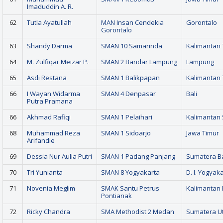
Imaduddin A. R.
62
Tutla Ayatullah
MAN Insan Cendekia
Gorontalo
Gorontalo
63
Shandy Darma
SMAN 10 Samarinda
Kalimantan 
64
M. Zulfiqar Meizar P.
SMAN 2 Bandar Lampung
Lampung
65
Asdi Restana
SMAN 1 Balikpapan
Kalimantan 
66
I Wayan Widarma
SMAN 4 Denpasar
Bali
Putra Pramana
66
Akhmad Rafiqi
SMAN 1 Pelaihari
Kalimantan 
68
Muhammad Reza
SMAN 1 Sidoarjo
Jawa Timur
Arifandie
69
Dessia Nur Aulia Putri
SMAN 1 Padang Panjang
Sumatera B
70
Tri Yunianta
SMAN 8 Yogyakarta
D. I. Yogyak
71
Novenia Meglim
SMAK Santu Petrus
Kalimantan 
Pontianak
72
Ricky Chandra
SMA Methodist 2 Medan
Sumatera U