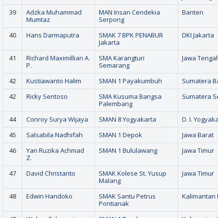
39
Adzka Muhammad
MAN Insan Cendekia
Banten
Mumtaz
Serpong
40
Hans Darmaputra
SMAK 7 BPK PENABUR
DKI Jakarta
Jakarta
41
Richard Maximillian A.
SMA Karangturi
Jawa Tenga
P.
Semarang
42
Kustiawanto Halim
SMAN 1 Payakumbuh
Sumatera B
42
Ricky Sentoso
SMA Kusuma Bangsa
Sumatera S
Palembang
44
Conroy Surya Wijaya
SMAN 8 Yogyakarta
D. I. Yogyak
45
Salsabila Nadhifah
SMAN 1 Depok
Jawa Barat
46
Yan Ruzika Achmad
SMAN 1 Bululawang
Jawa Timur
Z.
47
David Christanto
SMAK Kolese St. Yusup
Jawa Timur
Malang
48
Edwin Handoko
SMAK Santu Petrus
Kalimantan 
Pontianak