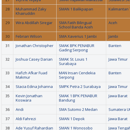
28
Muhammad Zaky
SMAN 1 Balikpapan
Kalimantan 
Khairuddin
29
Wira Abdillah Siregar
SMA Fatih Bilingual
Aceh
School Banda Aceh
30
Febrian Wilson
SMA Xaverius 1 Jambi
Jambi
31
Jonathan Christopher
SMAK BPK PENABUR
Banten
Gading Serpong
32
Joshua Casey Darian
SMAK St. Louis 1
Jawa Timur
Surabaya
33
Hafizh Afkar Fuad
MAN Insan Cendekia
Banten
Makmur
Serpong
34
Stacia Edina Johanna
SMPK Petra 2 Surabaya
Jawa Timur
35
Kevin Jonathan
SMAK 1 BPK PENABUR
Jawa Barat
Koswara
Bandung
36
Andi
SMA Sutomo 2 Medan
Sumatera U
37
Aldi Fahrezi
SMAN 1 Depok
Jawa Barat
38
Ade Yusuf Rahardian
SMAN 1 Wonosobo
Jawa Tenga