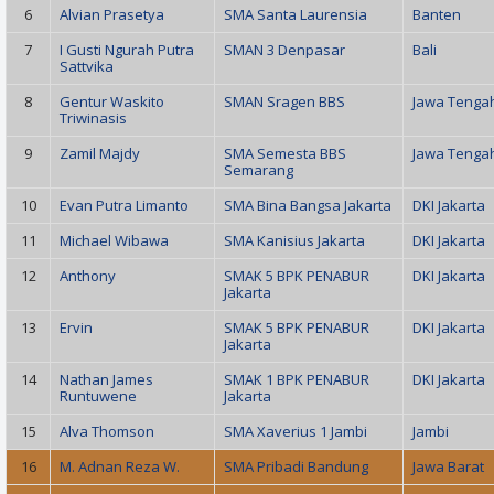
6
Alvian Prasetya
SMA Santa Laurensia
Banten
7
I Gusti Ngurah Putra
SMAN 3 Denpasar
Bali
Sattvika
8
Gentur Waskito
SMAN Sragen BBS
Jawa Tenga
Triwinasis
9
Zamil Majdy
SMA Semesta BBS
Jawa Tenga
Semarang
10
Evan Putra Limanto
SMA Bina Bangsa Jakarta
DKI Jakarta
11
Michael Wibawa
SMA Kanisius Jakarta
DKI Jakarta
12
Anthony
SMAK 5 BPK PENABUR
DKI Jakarta
Jakarta
13
Ervin
SMAK 5 BPK PENABUR
DKI Jakarta
Jakarta
14
Nathan James
SMAK 1 BPK PENABUR
DKI Jakarta
Runtuwene
Jakarta
15
Alva Thomson
SMA Xaverius 1 Jambi
Jambi
16
M. Adnan Reza W.
SMA Pribadi Bandung
Jawa Barat