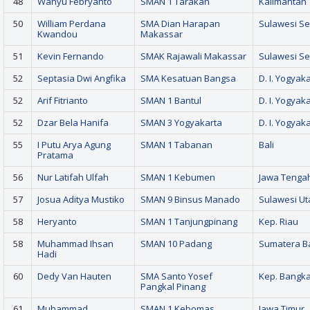
48
Wahyu Febryanto
SMAN 1 Tarakan
Kalimantan 
50
William Perdana
SMA Dian Harapan
Sulawesi Se
Kwandou
Makassar
51
Kevin Fernando
SMAK Rajawali Makassar
Sulawesi Se
52
Septasia Dwi Angfika
SMA Kesatuan Bangsa
D. I. Yogyak
52
Arif Fitrianto
SMAN 1 Bantul
D. I. Yogyak
52
Dzar Bela Hanifa
SMAN 3 Yogyakarta
D. I. Yogyak
55
I Putu Arya Agung
SMAN 1 Tabanan
Bali
Pratama
56
Nur Latifah Ulfah
SMAN 1 Kebumen
Jawa Tenga
57
Josua Aditya Mustiko
SMAN 9 Binsus Manado
Sulawesi Ut
58
Heryanto
SMAN 1 Tanjungpinang
Kep. Riau
58
Muhammad Ihsan
SMAN 10 Padang
Sumatera B
Hadi
60
Dedy Van Hauten
SMA Santo Yosef
Kep. Bangka
Pangkal Pinang
61
Muhammad
SMAN 1 Kebomas
Jawa Timur