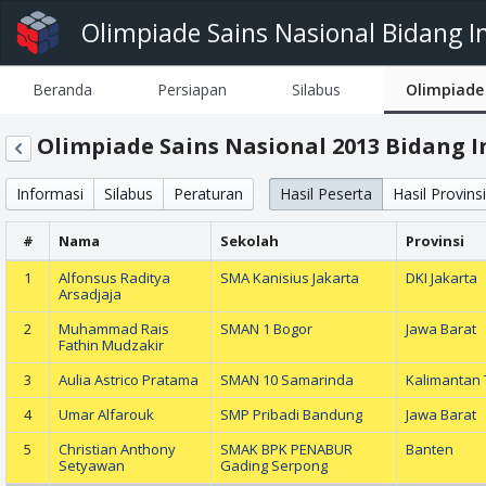
Olimpiade Sains Nasional Bidang I
Beranda
Persiapan
Silabus
Olimpiade
Olimpiade Sains Nasional 2013 Bidang 
Informasi
Silabus
Peraturan
Hasil Peserta
Hasil Provinsi
#
Nama
Sekolah
Provinsi
1
Alfonsus Raditya
SMA Kanisius Jakarta
DKI Jakarta
Arsadjaja
2
Muhammad Rais
SMAN 1 Bogor
Jawa Barat
Fathin Mudzakir
3
Aulia Astrico Pratama
SMAN 10 Samarinda
Kalimantan 
4
Umar Alfarouk
SMP Pribadi Bandung
Jawa Barat
5
Christian Anthony
SMAK BPK PENABUR
Banten
Setyawan
Gading Serpong