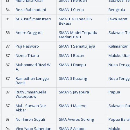
83
Muftihatul Khair
SMAN 1 Kendari
Sulawesi T
84
Reza Rahmadani
SMAN 1 Curup
Bengkulu
85
M. Yusuf Imam Itsari
SMA IT Al Binaa IBS
Jawa Barat
Bekasi
86
Andre Onggara
SMAN Model Terpadu
Sulawesi T
Madani Palu
87
Puji Hasworo
SMAN 1 Sematu Jaya
Kalimantan
87
Nizma Triana
SMAN 1 Bacan
Maluku Uta
87
Muhammad Rizal W.
SMAN 1 Dompu
Nusa Tengg
A.
87
Ramadhan Lenggu
SMAN 3 Kupang
Nusa Tengg
Ramli
87
Ruth Emmanuella
SMAN 5 Jayapura
Papua
Waterpauw
87
Muh. Sarwan Nur
SMAN 1 Majene
Sulawesi Ba
Akbar
93
Nur Imron Suyuti
SMA Averos Sorong
Papua Bara
94
Vigo Yano Sahertian
SMAN 8 Ambon
Maluku