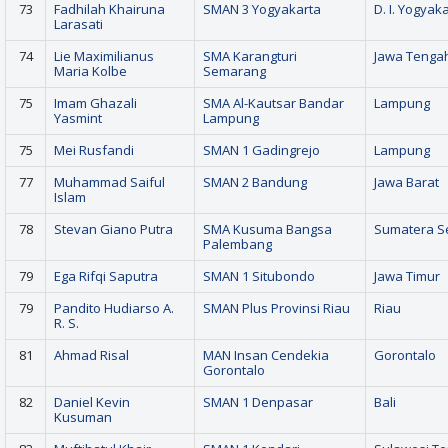
73
Fadhilah Khairuna
SMAN 3 Yogyakarta
D. I. Yogyak
Larasati
74
Lie Maximilianus
SMA Karangturi
Jawa Tenga
Maria Kolbe
Semarang
75
Imam Ghazali
SMA Al-Kautsar Bandar
Lampung
Yasmint
Lampung
75
Mei Rusfandi
SMAN 1 Gadingrejo
Lampung
77
Muhammad Saiful
SMAN 2 Bandung
Jawa Barat
Islam
78
Stevan Giano Putra
SMA Kusuma Bangsa
Sumatera S
Palembang
79
Ega Rifqi Saputra
SMAN 1 Situbondo
Jawa Timur
79
Pandito Hudiarso A.
SMAN Plus Provinsi Riau
Riau
R. S.
81
Ahmad Risal
MAN Insan Cendekia
Gorontalo
Gorontalo
82
Daniel Kevin
SMAN 1 Denpasar
Bali
Kusuman