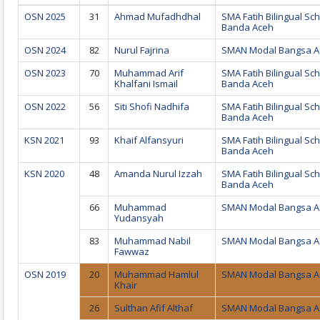
OSN 2025
31
Ahmad Mufadhdhal
SMA Fatih Bilingual Sc
Banda Aceh
OSN 2024
82
Nurul Fajrina
SMAN Modal Bangsa A
OSN 2023
70
Muhammad Arif
SMA Fatih Bilingual Sc
Khalfani Ismail
Banda Aceh
OSN 2022
56
Siti Shofi Nadhifa
SMA Fatih Bilingual Sc
Banda Aceh
KSN 2021
93
Khaif Alfansyuri
SMA Fatih Bilingual Sc
Banda Aceh
KSN 2020
48
Amanda Nurul Izzah
SMA Fatih Bilingual Sc
Banda Aceh
66
Muhammad
SMAN Modal Bangsa A
Yudansyah
83
Muhammad Nabil
SMAN Modal Bangsa A
Fawwaz
OSN 2019
20
Muhammad Hamlul
SMAN Modal Bangsa A
Khair
26
Sulthan Afif Althaf
SMAN Modal Bangsa A