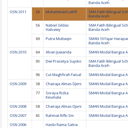
Banda Aceh
OSN 2011
26
Muhammad Luthfi
SMA Fatih Bilingual Sc
Banda Aceh
56
Nabiel Gildas
SMA Fatih Bilingual Sc
Halvawy
Banda Aceh
69
Putra Muttaqin
SMAN 10 Fajar Harapa
Banda Aceh
OSN 2010
64
Alvan Juwanda
SMAN Modal Bangsa A
93
Dwi Prasetya Sujoko
SMA Fatih Bilingual Sc
Banda Aceh
96
Cut Maghfirah Faisal
SMAN Modal Bangsa A
OSN 2009
38
Chairaja Almas Djeni
SMAN Modal Bangsa A
77
Soraya Rizka
SMAN Modal Bangsa A
Keumala
OSN 2008
58
Chairaja Almas Djeni
SMAN Modal Bangsa A
OSN 2007
65
Rahmat Rifki Sm
SMAN Modal Bangsa A
OSN 2006
Hasbi Rama Satria