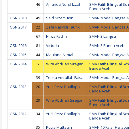
46
Amanda Nurul Izzah
SMA Fatih Bilingual Sc
Banda Aceh
OSN 2018
49
Said Nizamudin
SMAN Modal Bangsa A
OSN 2017
22
Zafir Rasyidi Taufik
SMAN Modal Bangsa A
67
Hilwa Fachri
SMAN 3 Langsa
OSN 2016
81
Victoria
SMAN 3 Banda Aceh
OSN 2015
44
Maulana Akmal
SMAN Modal Bangsa A
OSN 2014
5
Wira Abdillah Siregar
SMA Fatih Bilingual Sc
Banda Aceh
39
Teuku Amrullah Faisal
SMAN Modal Bangsa A
OSN 2013
20
Yudi Reza Phallaphi
SMA Fatih Bilingual Sc
Banda Aceh
29
Wira Abdillah Siregar
SMA Fatih Bilingual Sc
Banda Aceh
OSN 2012
34
Yudi Reza Phallaphi
SMA Fatih Bilingual Sc
Banda Aceh
35
Putra Muttaqin
SMAN 10 Fajar Harapa