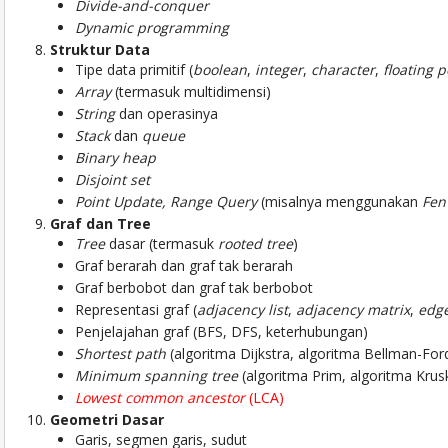
Divide-and-conquer
Dynamic programming
Struktur Data
Tipe data primitif (
boolean
,
integer
,
character
,
floating 
Array
(termasuk multidimensi)
String
dan operasinya
Stack
dan
queue
Binary heap
Disjoint set
Point Update, Range Query
(misalnya menggunakan
Fen
Graf dan Tree
Tree
dasar (termasuk
rooted tree
)
Graf berarah dan graf tak berarah
Graf berbobot dan graf tak berbobot
Representasi graf (
adjacency list
,
adjacency matrix
,
edge
Penjelajahan graf (BFS, DFS, keterhubungan)
Shortest path
(algoritma Dijkstra, algoritma Bellman-For
Minimum spanning tree
(algoritma Prim, algoritma Krus
Lowest common ancestor
(LCA)
Geometri Dasar
Garis, segmen garis, sudut