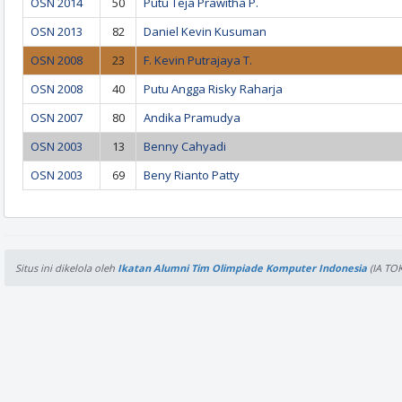
OSN 2014
50
Putu Teja Prawitha P.
OSN 2013
82
Daniel Kevin Kusuman
OSN 2008
23
F. Kevin Putrajaya T.
OSN 2008
40
Putu Angga Risky Raharja
OSN 2007
80
Andika Pramudya
OSN 2003
13
Benny Cahyadi
OSN 2003
69
Beny Rianto Patty
Situs ini dikelola oleh
Ikatan Alumni Tim Olimpiade Komputer Indonesia
(IA TOK