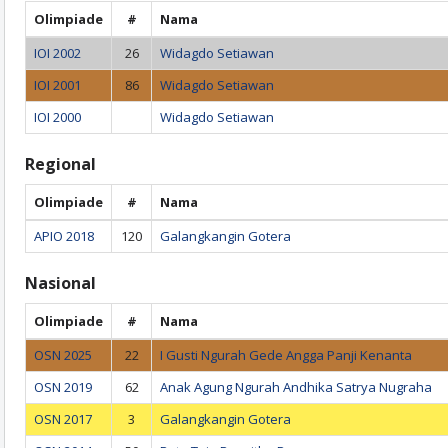
Olimpiade
#
Nama
IOI 2002
26
Widagdo Setiawan
IOI 2001
86
Widagdo Setiawan
IOI 2000
Widagdo Setiawan
Regional
Olimpiade
#
Nama
APIO 2018
120
Galangkangin Gotera
Nasional
Olimpiade
#
Nama
OSN 2025
22
I Gusti Ngurah Gede Angga Panji Kenanta
OSN 2019
62
Anak Agung Ngurah Andhika Satrya Nugraha
OSN 2017
3
Galangkangin Gotera