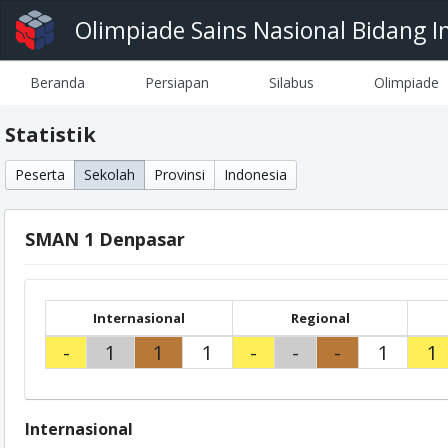
Olimpiade Sains Nasional Bidang I
Beranda
Persiapan
Silabus
Olimpiade
Statistik
Peserta
Sekolah
Provinsi
Indonesia
SMAN 1 Denpasar
Internasional
Regional
-
1
1
1
-
-
-
1
1
Internasional