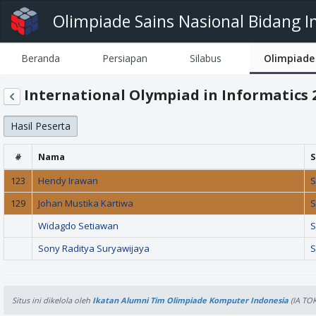
Olimpiade Sains Nasional Bidang I
Beranda
Persiapan
Silabus
Olimpiade
International Olympiad in Informatics 
Hasil Peserta
#
Nama
S
123
Hendy Irawan
S
129
Johan Mustika Kartiwa
S
Widagdo Setiawan
S
Sony Raditya Suryawijaya
S
Situs ini dikelola oleh
Ikatan Alumni Tim Olimpiade Komputer Indonesia
(IA TOK