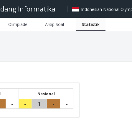
idang Informatika
Indonesian National Olympi
Olimpiade
Arsip Soal
Statistik
l
Nasional
-
-
-
1
-
-