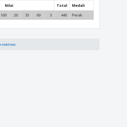
Nilai
Total
Medali
100
20
35
69
3
445
Perak
.
a-toki/osn