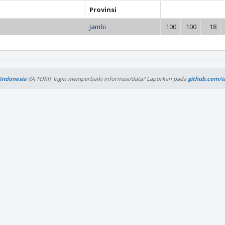
Provinsi
Jambi
100
100
18
Indonesia
(IA TOKI).
Ingin memperbaiki informasi/data? Laporkan pada
github.com/i