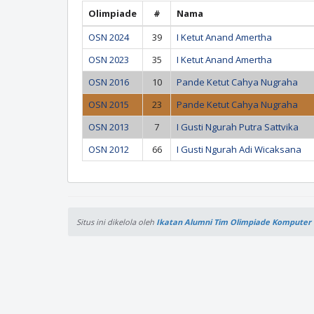
Olimpiade
#
Nama
OSN 2024
39
I Ketut Anand Amertha
OSN 2023
35
I Ketut Anand Amertha
OSN 2016
10
Pande Ketut Cahya Nugraha
OSN 2015
23
Pande Ketut Cahya Nugraha
OSN 2013
7
I Gusti Ngurah Putra Sattvika
OSN 2012
66
I Gusti Ngurah Adi Wicaksana
Situs ini dikelola oleh
Ikatan Alumni Tim Olimpiade Komputer 