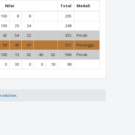
Nilai
Total
Medali
100
8
8
205
100
20
24
248
42
54
22
355
Perak
58
48
47
251
Perunggu
100
13
62
46
62
566
Perak
0
30
0
0
18
98
.
a-toki/osn