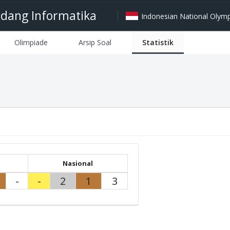
idang Informatika
Indonesian National Olympi
Olimpiade
Arsip Soal
Statistik
Nasional
-
-
2
1
3