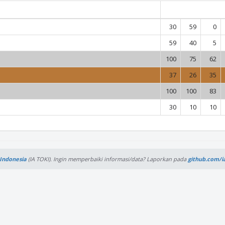
30
59
0
59
40
5
100
75
62
37
26
35
100
100
83
30
10
10
Indonesia
(IA TOKI).
Ingin memperbaiki informasi/data? Laporkan pada
github.com/i