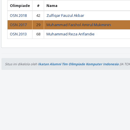
Olimpiade
#
Nama
OSN 2018
42
Zulfiqar Fauzul Akbar
OSN 2017
29
Muhammad Faishol Amirul Mukminin
OSN 2013
68
Muhammad Reza Arifandie
Situs ini dikelola oleh
Ikatan Alumni Tim Olimpiade Komputer Indonesia
(IA TOK