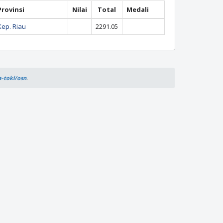
Provinsi
Nilai
Total
Medali
Kep. Riau
2291.05
.
a-toki/osn