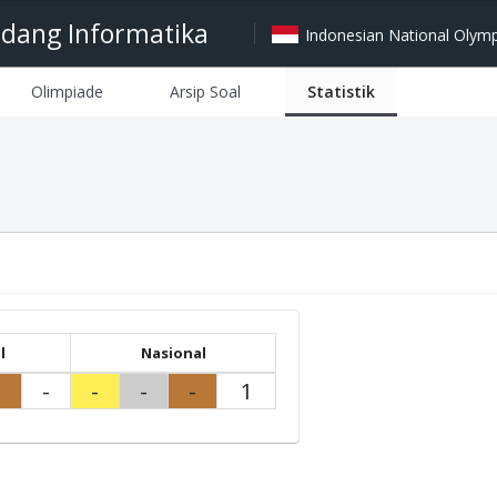
idang Informatika
Indonesian National Olympi
Olimpiade
Arsip Soal
Statistik
l
Nasional
-
-
-
-
-
1