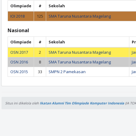
Olimpiade
#
Sekolah
IOI 2018
125
SMA Taruna Nusantara Magelang
Nasional
Olimpiade
#
Sekolah
Pr
OSN 2017
2
SMA Taruna Nusantara Magelang
J
OSN 2016
8
SMA Taruna Nusantara Magelang
J
OSN 2015
33
SMPN 2 Pamekasan
Ja
Situs ini dikelola oleh
Ikatan Alumni Tim Olimpiade Komputer Indonesia
(IA TOK