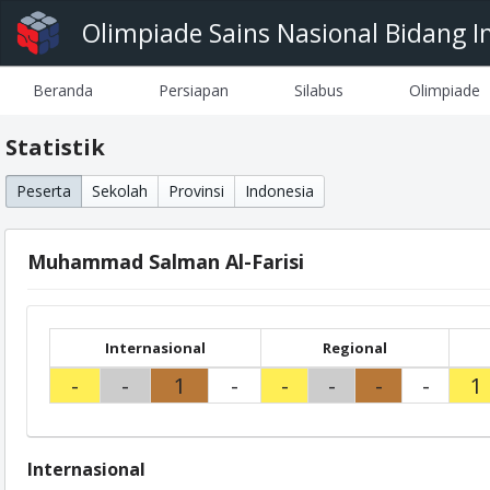
Olimpiade Sains Nasional Bidang I
Beranda
Persiapan
Silabus
Olimpiade
Statistik
Peserta
Sekolah
Provinsi
Indonesia
Muhammad Salman Al-Farisi
Internasional
Regional
-
-
1
-
-
-
-
-
1
Internasional