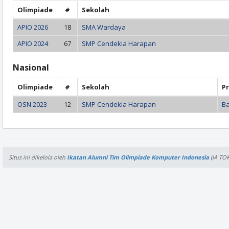
Olimpiade
#
Sekolah
APIO 2026
18
SMA Wardaya
APIO 2024
67
SMP Cendekia Harapan
Nasional
Olimpiade
#
Sekolah
Pr
OSN 2023
12
SMP Cendekia Harapan
Ba
Situs ini dikelola oleh
Ikatan Alumni Tim Olimpiade Komputer Indonesia
(IA TOK