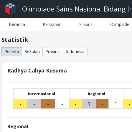
Olimpiade Sains Nasional Bidang I
Beranda
Persiapan
Silabus
Olimpiade
Statistik
Peserta
Sekolah
Provinsi
Indonesia
Radhya Cahya Kusuma
Internasional
Regional
-
-
-
-
-
1
-
1
-
Regional